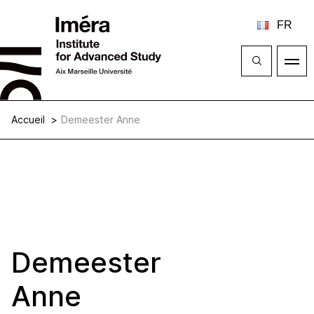
Ferme
Ouvrir
le
menu
Accueil
Demeester Anne
Demeester
Anne