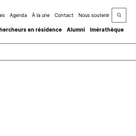
es
Agenda
À la une
Contact
Nous soutenir
hercheurs en résidence
Alumni
Imérathèque
ires
’ateliers
cueil à
Équipe