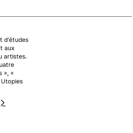
t d’études
nt aux
 artistes.
uatre
 », «
« Utopies