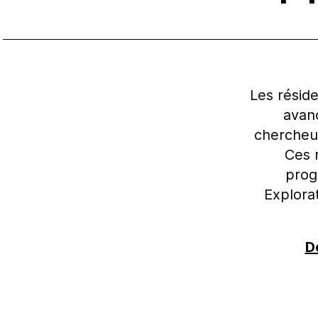
Les résid
avanc
chercheur
Ces 
prog
Explorat
D