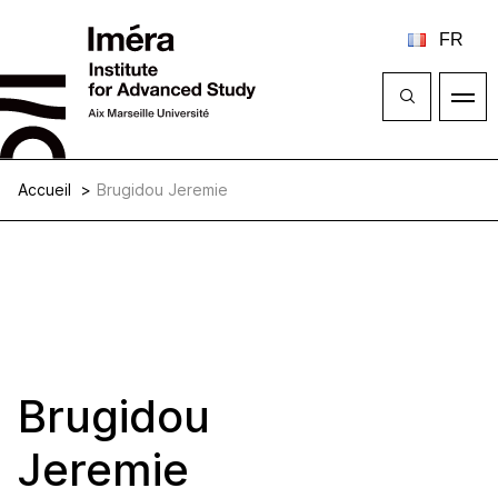
Ferme
Ouvrir
le
menu
Accueil
Brugidou Jeremie
Brugidou
Jeremie