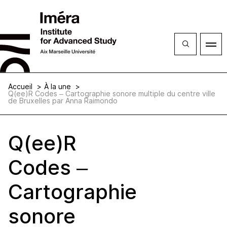
Ferme
Ouvrir
le
menu
Accueil
À la une
Q(ee)R Codes – Cartographie sonore multiple du centre ville
de Bruxelles par Anna Raimondo
Q(ee)R
Codes –
Cartographie
sonore