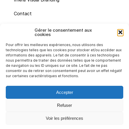
Contact
Site map
Gérer le consentement aux
cookies
Legal mentions
Pour offrir les meilleures expériences, nous utilisons des
technologies telles que les cookies pour stocker et/ou accéder aux
Cookie policy (UE)
informations des appareils. Le fait de consentir à ces technologies
nous permettra de traiter des données telles que le comportement
de navigation ou les ID uniques sur ce site. Le fait de ne pas
Privacy statement (EU)
consentir ou de retirer son consentement peut avoir un effet négatif
sur certaines caractéristiques et fonctions.
Accepter
Refuser
Back to top
Voir les préférences
© 2023 Institute for Advanced Study of Aix-
Marseille University - Accessibility : non-compliant