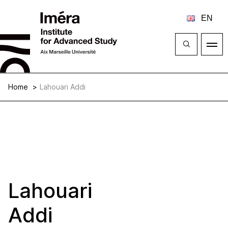
Close
Open
menu
Home
Lahouari Addi
Lahouari
Addi